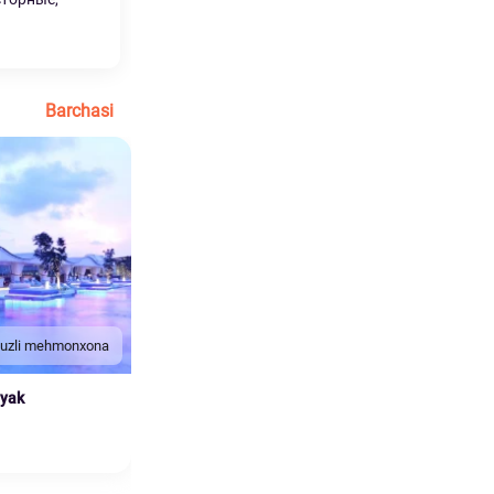
Barchasi
duzli mehmonxona
nyak