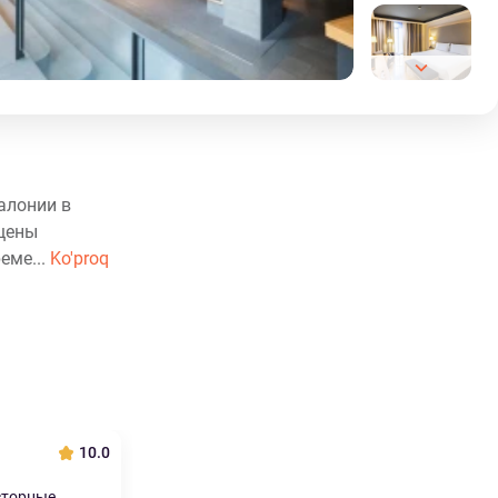
алонии в
ащены
еме...
Ko'proq
10.0
сторные,