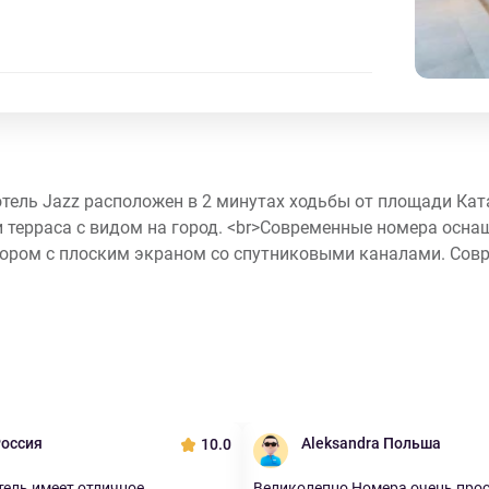
отель Jazz расположен в 2 минутах ходьбы от площади Кат
и терраса с видом на город. <br>Современные номера осн
ором с плоским экраном со спутниковыми каналами. Совр
Россия
Aleksandra Польша
10.0
ель имеет отличное
Великолепно Номера очень про