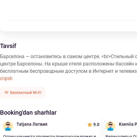
Tavsif
Барселона — остановитесь в самом центре. <br>Стильный 
центре Барселоны. На крыше отеля расположены бассейн 
бесплатным беспроводным доступом в Интернет и телевиз
o'qish
Бесплатный Wi-Fi
Booking'dan sharhlar
Tatjana Латвия
Kseniia 
9.0
Отличное место провести прекрасное время в
Великолепно От