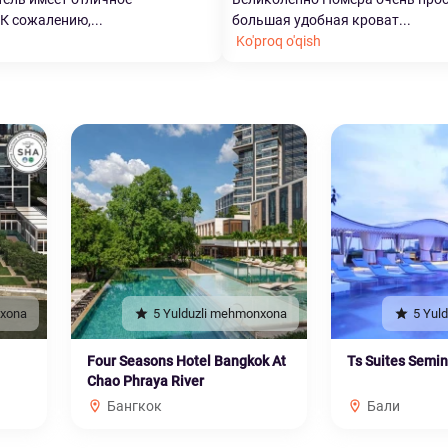
К сожалению,...
большая удобная кроват...
Ko'proq o'qish
nxona
5 Yulduzli mehmonxona
5 Yul
Four Seasons Hotel Bangkok At
Ts Suites Semi
Chao Phraya River
Бангкок
Бали