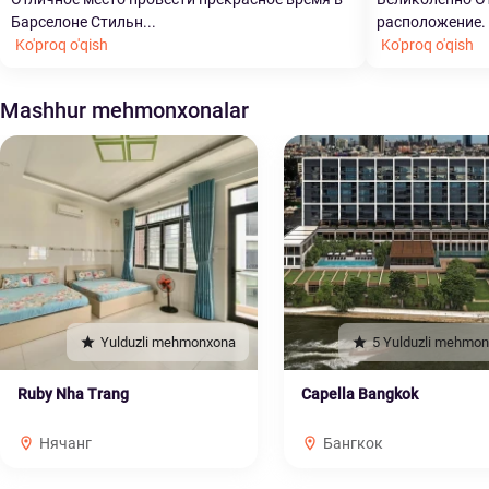
Барселоне Стильн...
расположение. 
Ko'proq o'qish
Ko'proq o'qish
Mashhur mehmonxonalar
Yulduzli mehmonxona
5 Yulduzli mehmo
Ruby Nha Trang
Capella Bangkok
Нячанг
Бангкок