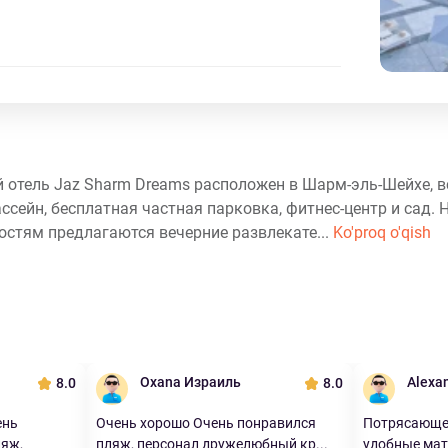
 отель Jaz Sharm Dreams расположен в Шарм-эль-Шейхе, в
ссейн, бесплатная частная парковка, фитнес-центр и сад. 
 Гостям предлагаются вечерние развлекате...
Ko'proq o'qish
Oxana Израиль
Alexa
8.0
8.0
ень
Очень хорошо Очень понравился
Потрясающе 
ляж,
пляж, персонал дружелюбный кр...
удобные мат