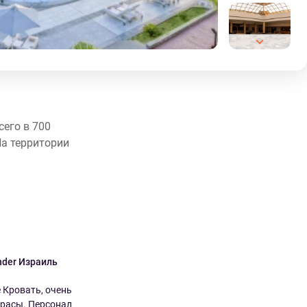
сего в 700
На территории
nder Израиль
Dobiža Латвия
9.0
8.0
Кровать, очень
Все было хорошо. Цена
расы. Персонал
соответствует качеству. Отель