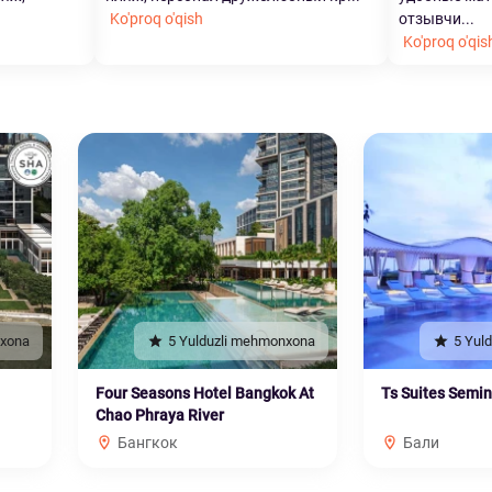
Ko'proq o'qish
отзывчи...
Ko'proq o'qis
nxona
5 Yulduzli mehmonxona
5 Yul
Four Seasons Hotel Bangkok At
Ts Suites Semi
Chao Phraya River
Бангкок
Бали