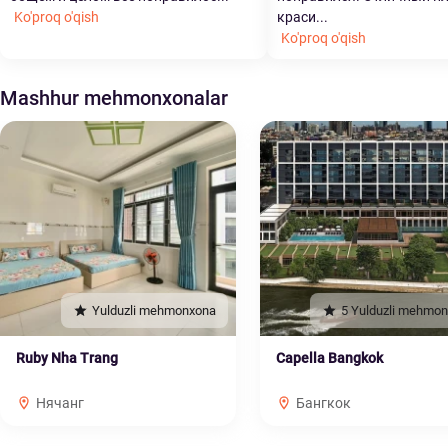
Ko'proq o'qish
краси...
Ko'proq o'qish
Mashhur mehmonxonalar
Yulduzli mehmonxona
5 Yulduzli mehmo
Ruby Nha Trang
Capella Bangkok
Нячанг
Бангкок