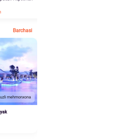
понрави...
h
Ko'proq o'qish
Barchasi
duzli mehmonxona
nyak