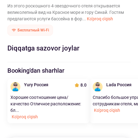
Из этого роскошного 4-звездочного отеля открывается
великолепный вид на Красное море и гору Синай. Гостям
предлагаются услуги бассейна в фор...
Ko'proq o'qish
Бесплатный Wi-Fi
Diqqatga sazovor joylar
Booking'dan sharhlar
Yury Россия
Lada Россия
8.0
Хорошее соотношение цена/
Спасибо большое уп
качество Отличное расположение:
сотрудникам отеля, мы
бл...
Ko'proq o'qish
Ko'proq o'qish