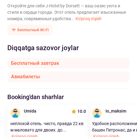
Откройте для себя J-Hotel by Dorsett — ваш оазис уюта и
стиля в сердце города. Этот отель предлагает изысканные
номера, современные удобства...
Ko'proq o'qish
Бесплатный Wi-Fi
Diqqatga sazovor joylar
Бесплатный завтрак
Авиабилеты
Booking'dan sharhlar
Umida
Io_maksim
10.0
неплохой отель. чисто, правда 22 кв
Удобное расположение
м маловато для двоих. до...
башен Петронас, да и в
Ko'proq o'qish
Ko'proq o'qish