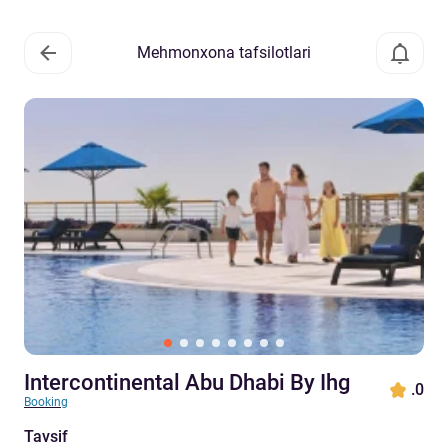
Mehmonxona tafsilotlari
Intercontinental Abu Dhabi By Ihg
.0
Booking
Tavsif