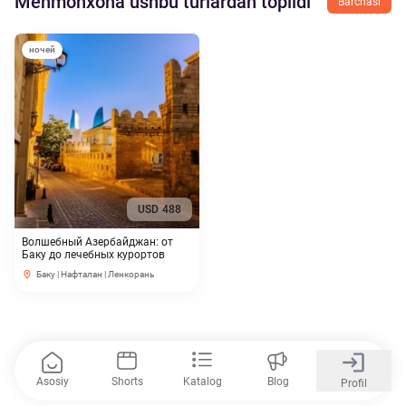
Mehmonxona ushbu turlardan topildi
Barchasi
ночей
USD
488
Волшебный Азербайджан: от
Баку до лечебных курортов
Баку | Нафталан | Ленкорань
Asosiy
Shorts
Katalog
Blog
Profil