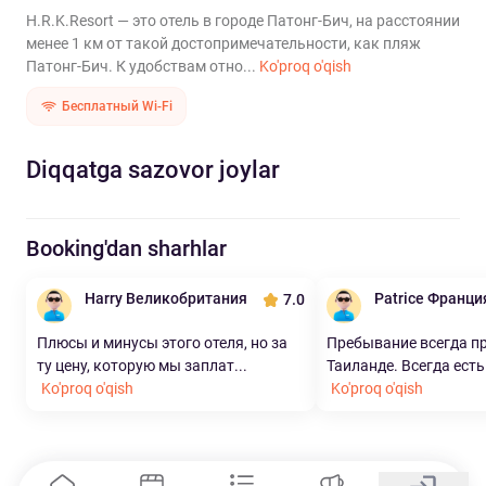
H.R.K.Resort — это отель в городе Патонг-Бич, на расстоянии
менее 1 км от такой достопримечательности, как пляж
Патонг-Бич. К удобствам отно...
Ko'proq o'qish
Бесплатный Wi-Fi
Diqqatga sazovor joylar
Booking'dan sharhlar
Harry Великобритания
Patrice Франци
7.0
Плюсы и минусы этого отеля, но за
Пребывание всегда п
ту цену, которую мы заплат...
Таиланде. Всегда есть 
Ko'proq o'qish
Ko'proq o'qish