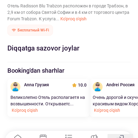
Отель Radisson Blu Trabzon расположен в городе Трабзон, в
2,9 км от собора Святой Софии и в 4 км от торгового центра
Forum Trabzon. К услуга...
Ko'proq o'qish
Бесплатный Wi-Fi
Diqqatga sazovor joylar
Booking'dan sharhlar
Anna Грузия
Andrei Россия
10.0
Великолепно Отель располагаетя на
Очень дорогой и скуч
возвышенности. Открываетс...
красивым видом Хорош
Ko'proq o'qish
Ko'proq o'qish