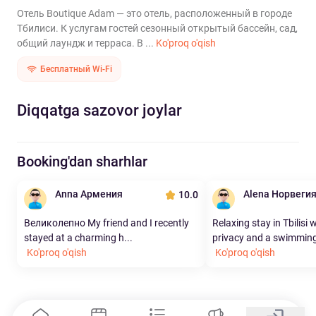
Отель Boutique Adam — это отель, расположенный в городе
Тбилиси. К услугам гостей сезонный открытый бассейн, сад,
общий лаундж и терраса. В ...
Ko'proq o'qish
Бесплатный Wi-Fi
Diqqatga sazovor joylar
Booking'dan sharhlar
Anna Армения
Alena Норвеги
10.0
Великолепно My friend and I recently
Relaxing stay in Tbilisi 
stayed at a charming h...
privacy and a swimming
Ko'proq o'qish
Ko'proq o'qish