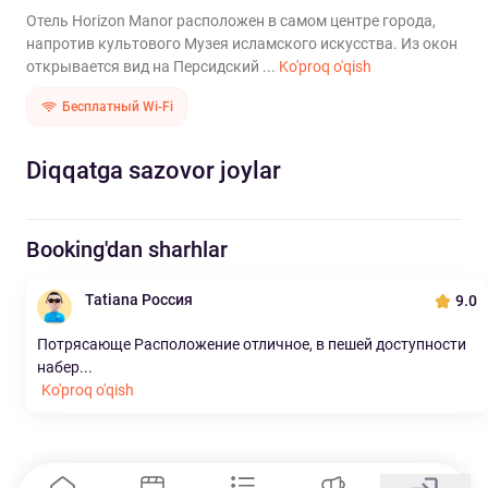
Отель Horizon Manor расположен в самом центре города,
напротив культового Музея исламского искусства. Из окон
открывается вид на Персидский ...
Ko'proq o'qish
Бесплатный Wi-Fi
Diqqatga sazovor joylar
Booking'dan sharhlar
Tatiana Россия
9.0
Потрясающе Расположение отличное, в пешей доступности
набер...
Ko'proq o'qish