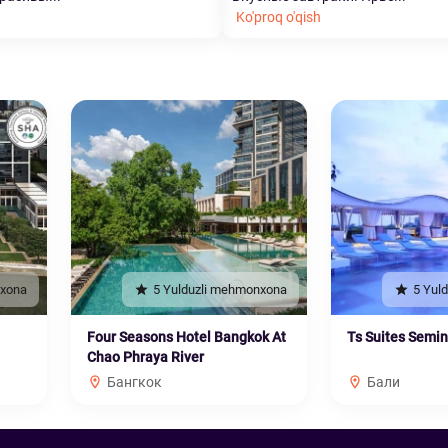
Ko'proq o'qish
nxona
5 Yulduzli mehmonxona
5 Yul
Four Seasons Hotel Bangkok At
Ts Suites Semi
Chao Phraya River
Бангкок
Бали