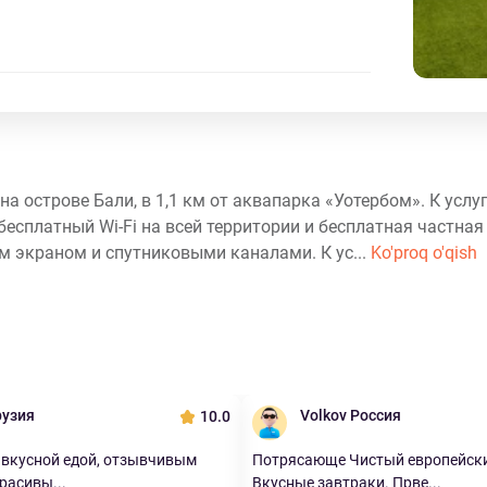
 на острове Бали, в 1,1 км от аквапарка «Уотербом». К услу
бесплатный Wi-Fi на всей территории и бесплатная частная
 экраном и спутниковыми каналами. К ус...
Ko'proq o'qish
рузия
Volkov Россия
10.0
 вкусной едой, отзывчивым
Потрясающе Чистый европейски
расивы...
Вкусные завтраки. Прве...