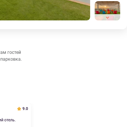
гам гостей
 парковка.
9.0
й отель.