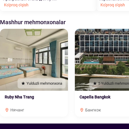
Ko'proq o'qish
Ko'proq o'qish
Mashhur mehmonxonalar
Yulduzli mehmonxona
5 Yulduzli mehmo
Ruby Nha Trang
Capella Bangkok
Нячанг
Бангкок