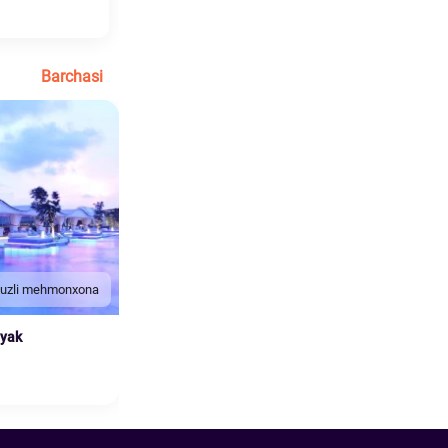
Barchasi
duzli mehmonxona
nyak