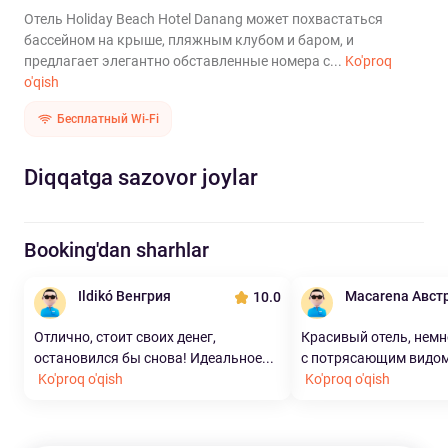
Отель Holiday Beach Hotel Danang может похвастаться
бассейном на крыше, пляжным клубом и баром, и
предлагает элегантно обставленные номера с...
Ko'proq
o'qish
Бесплатный Wi-Fi
Diqqatga sazovor joylar
Booking'dan sharhlar
Ildikó Венгрия
Macarena Авст
10.0
Отлично, стоит своих денег,
Красивый отель, немн
остановился бы снова! Идеальное...
с потрясающим видом.
Ko'proq o'qish
Ko'proq o'qish