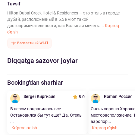
Tavsif
Hilton Dubai Creek Hotel & Residences — это отель в городе
Дубай, расположенный в 5,5 км от такой
достопримечательности, как Большая мечеть....
Ko'proq
o'qish
Бесплатный Wi-Fi
Diqqatga sazovor joylar
Booking'dan sharhlar
Sergei Киргизия
Roman Россия
8.0
В целом понравилось все.
Очень хорошо Хорош
Остановился бы тут еще? Да. Отель
месторасположение, 1
...
аэропор...
Ko'proq o'qish
Ko'proq o'qish