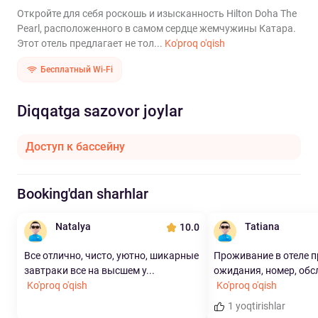
Откройте для себя роскошь и изысканность Hilton Doha The
Pearl, расположенного в самом сердце жемчужины Катара.
Этот отель предлагает не тол...
Ko'proq o'qish
Бесплатный Wi-Fi
Diqqatga sazovor joylar
Доступ к бассейну
Booking'dan sharhlar
Natalya
Tatiana
10.0
Все отлично, чисто, уютно, шикарные
Проживание в отеле п
завтраки все на высшем у...
ожидания, номер, обс
Ko'proq o'qish
Ko'proq o'qish
1 yoqtirishlar