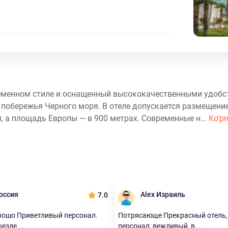
ременном стиле и оснащенный высококачественными удобс
от побережья Черного моря. В отеле допускается размещен
, а площадь Европы — в 900 метрах. Современные н...
Ko'pr
оссия
Alex Израиль
7.0
рошо Приветливый персонал.
Потрясающе Прекрасный отель,
зде ...
персонал, вежливый, в...