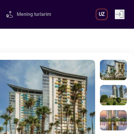
Mening turlarim
UZ