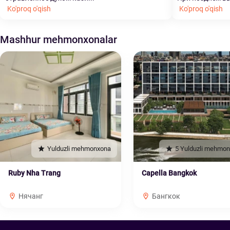
Ko'proq o'qish
Ko'proq o'qish
Mashhur mehmonxonalar
Yulduzli mehmonxona
5 Yulduzli mehmo
Ruby Nha Trang
Capella Bangkok
Нячанг
Бангкок