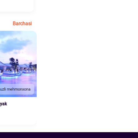
Barchasi
duzli mehmonxona
nyak