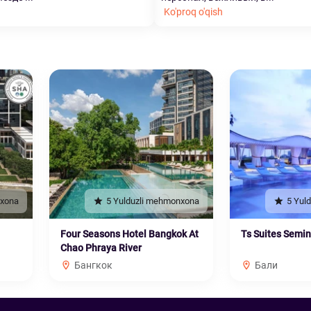
Ko'proq o'qish
nxona
5 Yulduzli mehmonxona
5 Yul
Four Seasons Hotel Bangkok At
Ts Suites Semi
Chao Phraya River
Бангкок
Бали