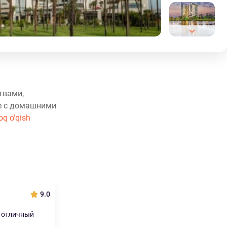
твами,
ие с домашними
oq o'qish
9.0
 отличный