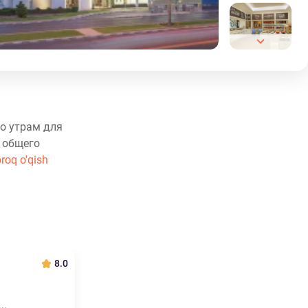
По утрам для
 общего
roq o'qish
8.0
..