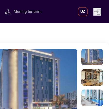
Mening turlarim
UZ