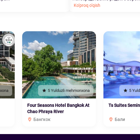
Ko'proq o'qish
nxona
5 Yulduzli mehmonxona
5 Yul
Four Seasons Hotel Bangkok At
Ts Suites Semi
Chao Phraya River
Бангкок
Бали