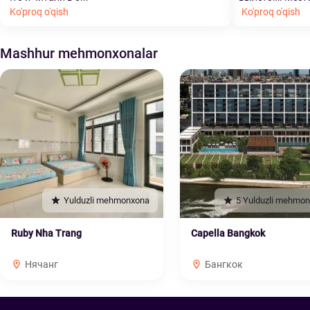
Ko'proq o'qish
Ko'proq o'qish
Mashhur mehmonxonalar
Yulduzli mehmonxona
5 Yulduzli mehmo
Ruby Nha Trang
Capella Bangkok
Нячанг
Бангкок