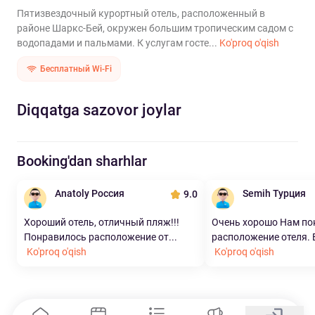
Пятизвездочный курортный отель, расположенный в
районе Шаркс-Бей, окружен большим тропическим садом с
водопадами и пальмами. К услугам госте...
Ko'proq o'qish
Бесплатный Wi-Fi
Diqqatga sazovor joylar
Booking'dan sharhlar
Anatoly Россия
Semih Турция
9.0
Хороший отель, отличный пляж!!!
Очень хорошо Нам по
Понравилось расположение от...
расположение отеля. Ед
Ko'proq o'qish
Ko'proq o'qish