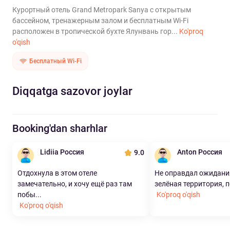
Курортный отель Grand Metropark Sanya с открытым
бассейном, тренажерным залом и бесплатным Wi-Fi
расположен в тропической бухте Ялунвань гор...
Ko'proq
o'qish
Бесплатный Wi-Fi
Diqqatga sazovor joylar
Booking'dan sharhlar
Lidiia Россия
Anton Россия
9.0
Отдохнула в этом отеле
Не оправдал ожидан
замечательно, и хочу ещё раз там
зелёная территория, п
побы...
Ko'proq o'qish
Ko'proq o'qish