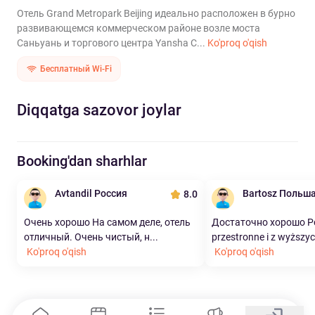
Отель Grand Metropark Beijing идеально расположен в бурно
развивающемся коммерческом районе возле моста
Саньуань и торгового центра Yansha C...
Ko'proq o'qish
Бесплатный Wi-Fi
Diqqatga sazovor joylar
Booking'dan sharhlar
Avtandil Россия
Bartosz Польш
8.0
Очень хорошо На самом деле, отель
Достаточно хорошо P
отличный. Очень чистый, н...
przestronne i z wyższy
Ko'proq o'qish
Ko'proq o'qish