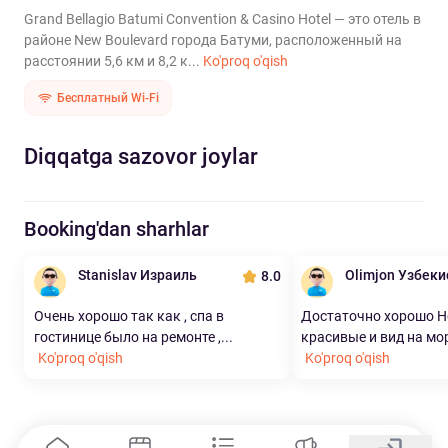
Grand Bellagio Batumi Convention & Casino Hotel — это отель в
районе New Boulevard города Батуми, расположенный на
расстоянии 5,6 км и 8,2 к...
Ko'proq o'qish
Бесплатный Wi-Fi
Diqqatga sazovor joylar
Booking'dan sharhlar
Stanislav Израиль
Olimjon Узбеки
8.0
Очень хорошо так как , спа в
Достаточно хорошо Н
гостинице было на ремонте ,...
красивые и вид на мор
Ko'proq o'qish
Ko'proq o'qish