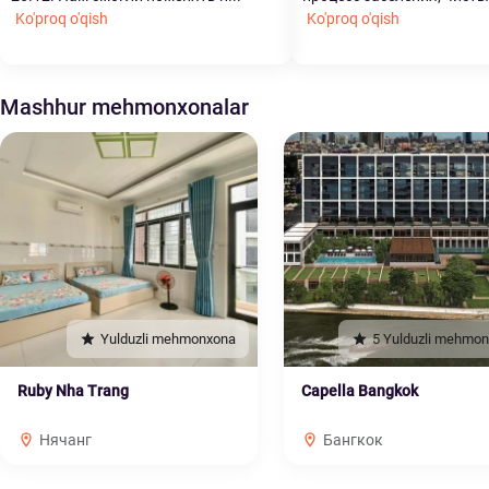
Ko'proq o'qish
Ko'proq o'qish
Mashhur mehmonxonalar
Yulduzli mehmonxona
5 Yulduzli mehmo
Ruby Nha Trang
Capella Bangkok
Нячанг
Бангкок