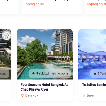
Ko'proq o'qish
Ko'proq o'qis
nxona
5 Yulduzli mehmonxona
5 Yul
Four Seasons Hotel Bangkok At
Ts Suites Semi
Chao Phraya River
Бангкок
Бали