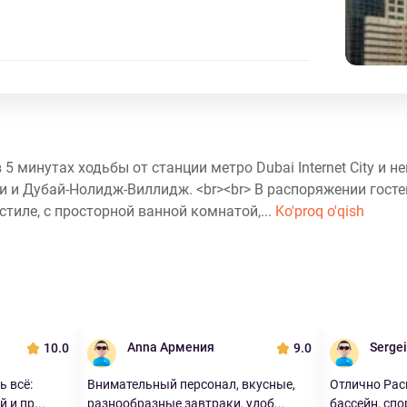
5 минутах ходьбы от станции метро Dubai Internet City и н
и и Дубай-Нолидж-Виллидж. <br><br> В распоряжении госте
тиле, с просторной ванной комнатой,...
Ko'proq o'qish
Anna Армения
Serge
10.0
9.0
 всё:
Внимательный персонал, вкусные,
Отлично Рас
 и пр...
разнообразные завтраки, удоб...
бассейн, спор