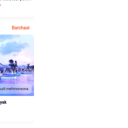
h
Ko'proq o'qish
Barchasi
duzli mehmonxona
nyak