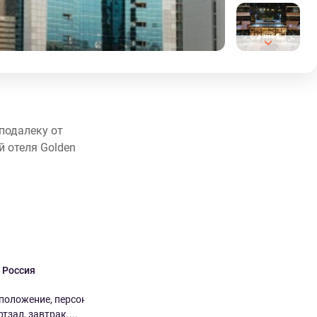
еподалеку от
й отеля Golden
i Россия
Iuliia Россия
9.0
9.0
положение, персонал,
Потрясающе Хороший отель за свои
тзал, завтрак....
деньги. Завтраки вкусные, ...