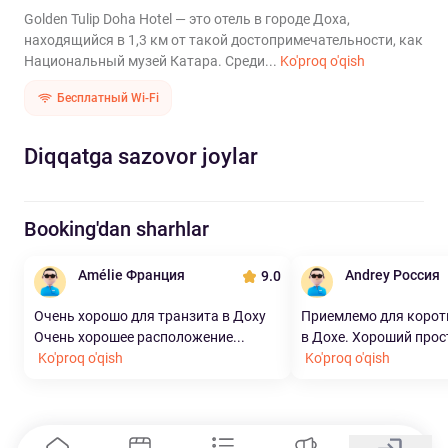
Golden Tulip Doha Hotel — это отель в городе Доха,
находящийся в 1,3 км от такой достопримечательности, как
Национальный музей Катара. Среди...
Ko'proq o'qish
Бесплатный Wi-Fi
Diqqatga sazovor joylar
Booking'dan sharhlar
Amélie Франция
Andrey Россия
9.0
Очень хорошо для транзита в Доху
Приемлемо для корот
Очень хорошее расположение...
в Дохе. Хороший прос
Ko'proq o'qish
Ko'proq o'qish