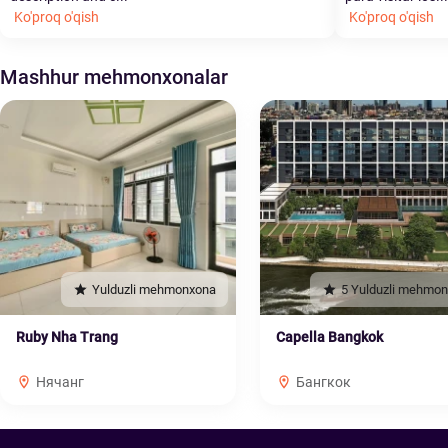
Ko'proq o'qish
Ko'proq o'qish
Mashhur mehmonxonalar
Yulduzli mehmonxona
5 Yulduzli mehmo
Ruby Nha Trang
Capella Bangkok
Нячанг
Бангкок