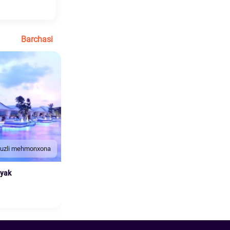
Barchasi
duzli mehmonxona
nyak