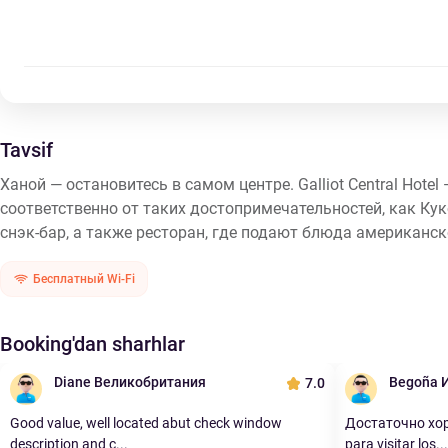
Tavsif
Ханой — остановитесь в самом центре. Galliot Central Hote
соответственно от таких достопримечательностей, как Кук
снэк-бар, а также ресторан, где подают блюда американско
Бесплатный Wi-Fi
Booking'dan sharhlar
Diane Великобритания
Begoña 
7.0
Good value, well located abut check window
Достаточно хоро
description and c...
para visitar los...