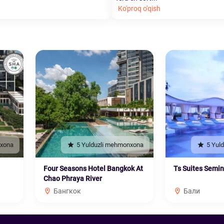
Ko'proq o'qish
nxona
5 Yulduzli mehmonxona
5 Yul
Four Seasons Hotel Bangkok At
Ts Suites Semi
Chao Phraya River
Бангкок
Бали