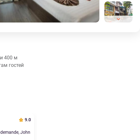
 и 400 м
гам гостей
9.0
e demande, John