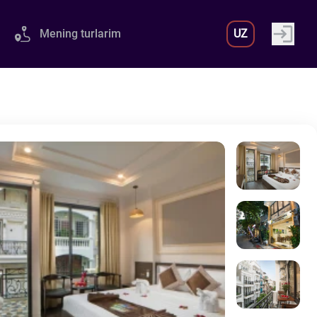
Mening turlarim
UZ