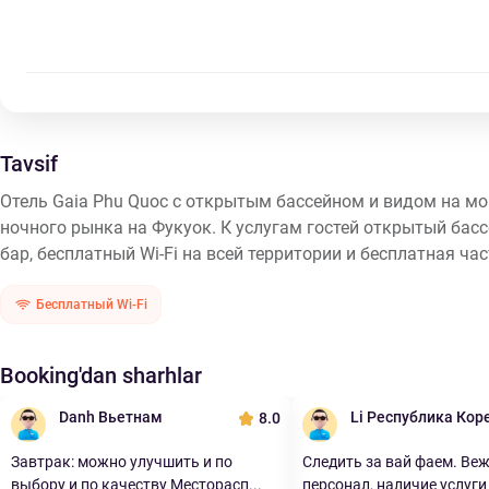
Tavsif
Отель Gaia Phu Quoc с открытым бассейном и видом на мор
ночного рынка на Фукуок. К услугам гостей открытый бас
бар, бесплатный Wi-Fi на всей территории и бесплатная ча
Бесплатный Wi-Fi
Booking'dan sharhlar
Danh Вьетнам
Li Республика Кор
8.0
Завтрак: можно улучшить и по
Следить за вай фаем. Ве
выбору и по качеству Месторасп...
персонал, наличие услуги 