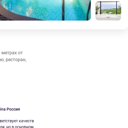
 метрах от
ю, ресторан,
rina Россия
Sitki Кипр
4.0
7.0
ветствует качеству
Отель находится в центре, дама на
и, но в основном...
ресепшене очень дружелюбна...