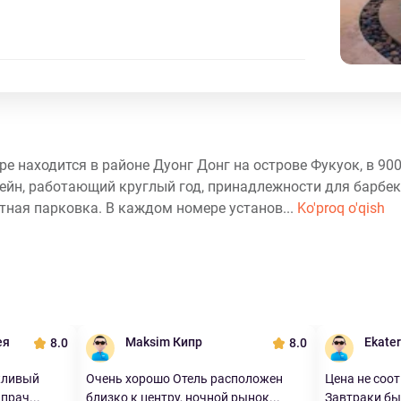
е находится в районе Дуонг Донг на острове Фукуок, в 900
сейн, работающий круглый год, принадлежности для барбек
стная парковка. В каждом номере установ...
Ko'proq o'qish
ея
Maksim Кипр
Ekate
8.0
8.0
жливый
Очень хорошо Отель расположен
Цена не соот
прач...
близко к центру, ночной рынок...
Завтраки был