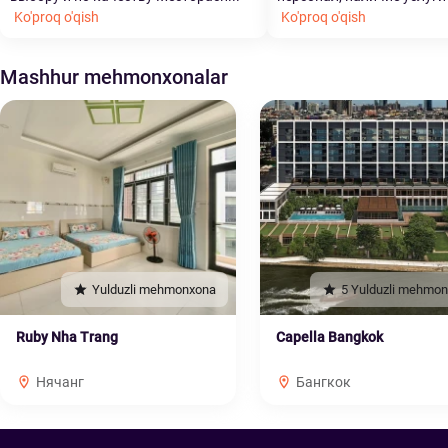
Ko'proq o'qish
Ko'proq o'qish
Mashhur mehmonxonalar
Yulduzli mehmonxona
5 Yulduzli mehmo
Ruby Nha Trang
Capella Bangkok
Нячанг
Бангкок