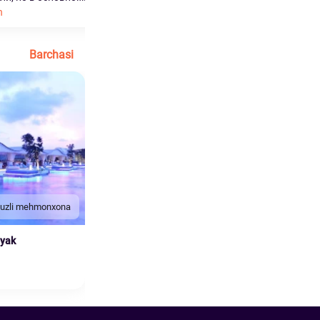
h
Ko'proq o'qish
Barchasi
duzli mehmonxona
nyak