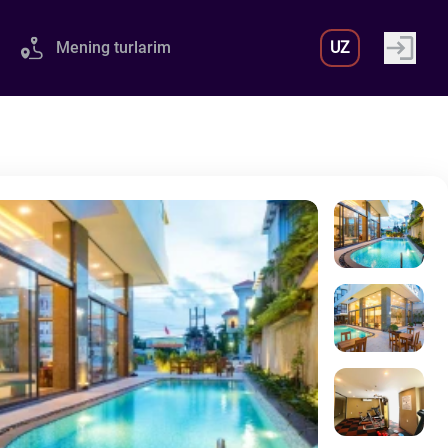
Mening turlarim
UZ