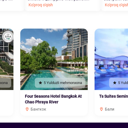
Ko'proq o'qish
Ko'proq o'qis
nxona
5 Yulduzli mehmonxona
5 Yul
Four Seasons Hotel Bangkok At
Ts Suites Semi
Chao Phraya River
Бангкок
Бали