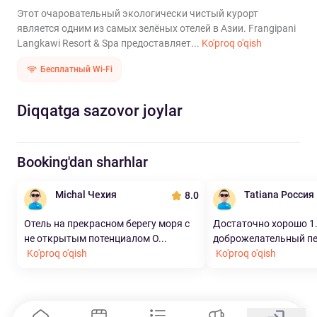
Этот очаровательный экологически чистый курорт
является одним из самых зелёных отелей в Азии. Frangipani
Langkawi Resort & Spa предоставляет...
Ko'proq o'qish
Бесплатный Wi-Fi
Diqqatga sazovor joylar
Booking'dan sharhlar
Michal Чехия
Tatiana Россия
8.0
Отель на прекрасном берегу моря с
Достаточно хорошо 1
не открытым потенциалом О...
доброжелательный пе
Ko'proq o'qish
Ko'proq o'qish