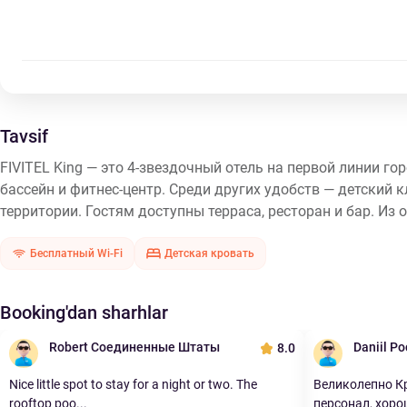
Tavsif
FIVITEL King — это 4-звездочный отель на первой линии г
бассейн и фитнес-центр. Среди других удобств — детский к
территории. Гостям доступны терраса, ресторан и бар. Из о
Бесплатный Wi-Fi
Детская кровать
Booking'dan sharhlar
Robert Соединенные Штаты
Daniil Р
8.0
Nice little spot to stay for a night or two. The
Великолепно К
rooftop poo...
персонал, хорош