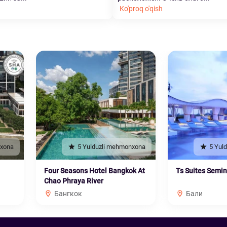
Ko'proq o'qish
nxona
5 Yulduzli mehmonxona
5 Yul
Four Seasons Hotel Bangkok At
Ts Suites Semi
Chao Phraya River
Бангкок
Бали