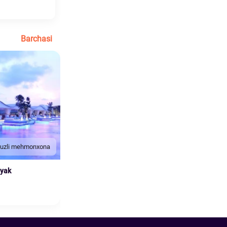
Barchasi
duzli mehmonxona
nyak