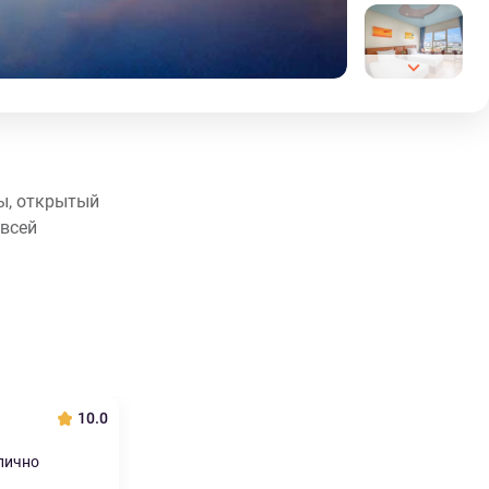
ды, открытый
 всей
10.0
лично