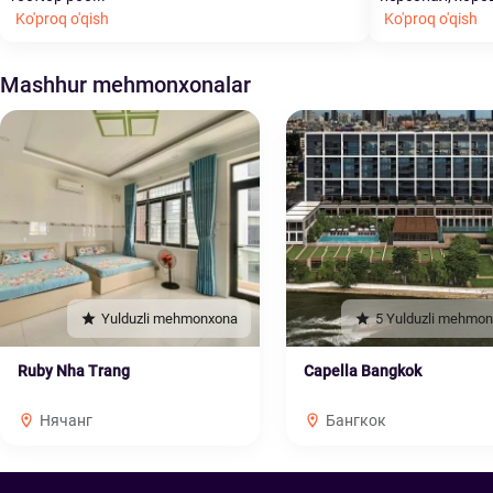
Ko'proq o'qish
Ko'proq o'qish
Mashhur mehmonxonalar
Yulduzli mehmonxona
5 Yulduzli mehmo
Ruby Nha Trang
Capella Bangkok
Нячанг
Бангкок