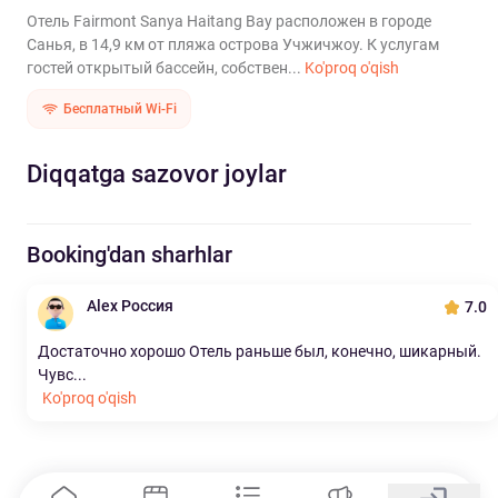
Отель Fairmont Sanya Haitang Bay расположен в городе
Санья, в 14,9 км от пляжа острова Учжичжоу. К услугам
гостей открытый бассейн, собствен...
Ko'proq o'qish
Бесплатный Wi-Fi
Diqqatga sazovor joylar
Booking'dan sharhlar
Alex Россия
7.0
Достаточно хорошо Отель раньше был, конечно, шикарный.
Чувс...
Ko'proq o'qish