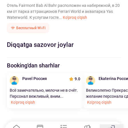
Отель Fairmont Bab Al Bahr расположен на набережной, в 20
км от парка аттракционов Ferrari World и аквапарка Yas
Waterworld. К услугам госте...
Ko'proq o'qish
Бесплатный Wi-Fi
Diqqatga sazovor joylar
Booking'dan sharhlar
Pavel Россия
Ekaterina Росс
9.0
Всё замечательно, мелочи не в счёт.
Великолепно Прекрас
Персонал вежливый, вним...
желание персонала сде
Ko'proq o'qish
Ko'proq o'qish