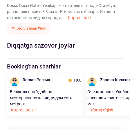
Dosso Dossi Hotels Yenikapı — это отель в городе Стамбул,
расположенный в 3,3 км от Египетского базара. Из окон
открывается вид на город, дл...
Ko'proq o'qish
Бесплатный Wi-Fi
Diqqatga sazovor joylar
Booking'dan sharhlar
Roman Россия
Zhanna Казахс
10.0
Великолепно Удобное
Очень хорошо Удобно
месторасположение, рядом есть
расположение все ряд
метро, и ...
мет...
Ko'proq o'qish
Ko'proq o'qish