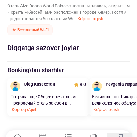
Отель Alva Donna World Palace с частным пляжем, открытым
и крытым бассейнами расположен в городе Кемер. Гостям
предоставляется бесплатный Wi...
Ko'proq o'qish
Бесплатный Wi-Fi
Diqqatga sazovor joylar
Booking'dan sharhlar
Oleg Казахстан
Yevgenia Изра
9.0
Потрясающе Общее впечатление:
Великолепно Шикарна
Прекрасный отель за свои д...
великолепное обслужи
Ko'proq o'qish
Ko'proq o'qish