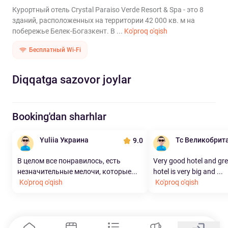
Курортный отель Crystal Paraiso Verde Resort & Spa - это 8
зданий, расположенных на территории 42 000 кв. м на
побережье Белек-Богазкент. В ...
Ko'proq o'qish
Бесплатный Wi-Fi
Diqqatga sazovor joylar
Booking'dan sharhlar
Yuliia Украина
Tc Великобрит
9.0
В целом все понравилось, есть
Very good hotel and gre
незначительные мелочи, которые...
hotel is very big and ...
Ko'proq o'qish
Ko'proq o'qish