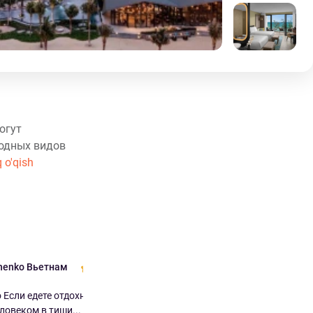
огут
водных видов
 o'qish
chenko Вьетнам
Aleksei Грузия
10.0
10.0
Если едете отдохнуть с
Великолепно Отличный отель!
овеком в тиши...
Хорошие завтраки, проводят до с...