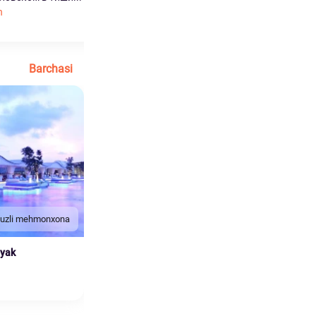
h
Ko'proq o'qish
Barchasi
duzli mehmonxona
nyak