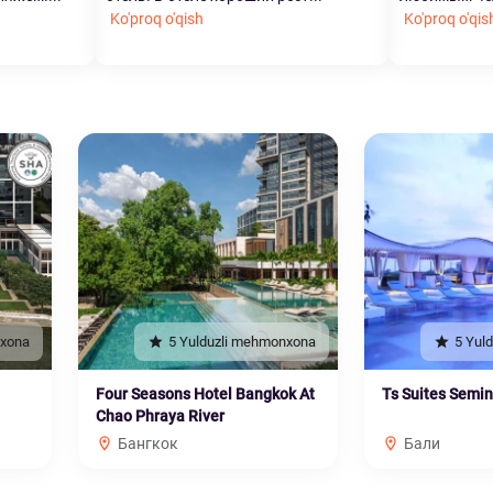
Ko'proq o'qish
Ko'proq o'qis
nxona
5 Yulduzli mehmonxona
5 Yul
Four Seasons Hotel Bangkok At
Ts Suites Semi
Chao Phraya River
Бангкок
Бали