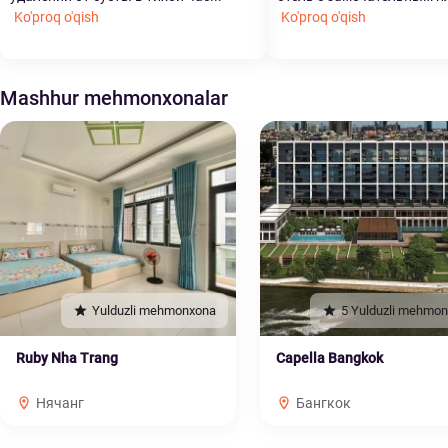
Ko'proq o'qish
Ko'proq o'qish
Mashhur mehmonxonalar
Yulduzli mehmonxona
5 Yulduzli mehmo
Ruby Nha Trang
Capella Bangkok
Нячанг
Бангкок