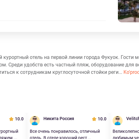
й курортный отель на первой линии города Фукуок. Гости м
ом. Среди удобств есть частный пляж, оборудование для 
титься к сотрудникам круглосуточной стойки реги...
Ko'proq
Никита Россия
Velit
10.0
10.0
урортный
Все очень понравилось, отличный
Великолепно 
яжем....
отель. В отеле хороший рест...
любимым чел