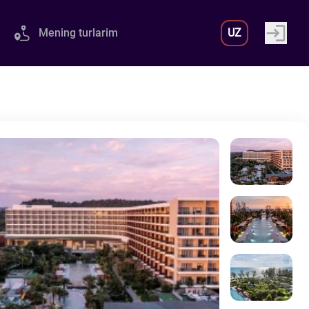
Mening turlarim
UZ