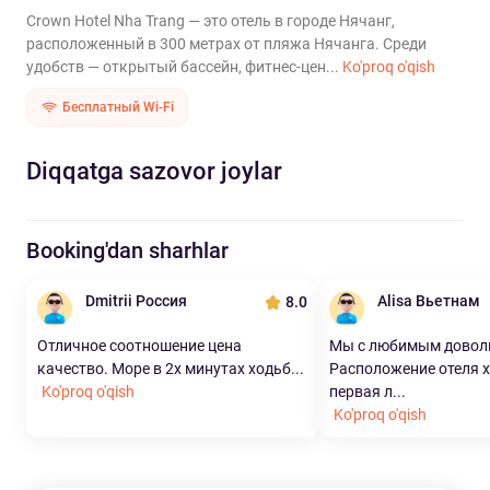
Crown Hotel Nha Trang — это отель в городе Нячанг,
расположенный в 300 метрах от пляжа Нячанга. Среди
удобств — открытый бассейн, фитнес-цен...
Ko'proq o'qish
Бесплатный Wi-Fi
Diqqatga sazovor joylar
Booking'dan sharhlar
Dmitrii Россия
Alisa Вьетнам
8.0
Отличное соотношение цена
Мы с любимым довол
качество. Море в 2х минутах ходьб...
Расположение отеля 
Ko'proq o'qish
первая л...
Ko'proq o'qish