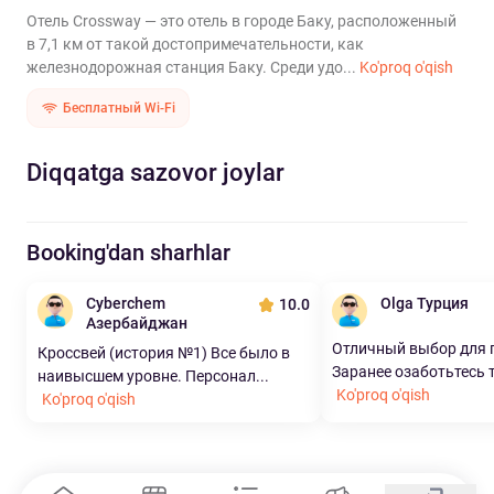
Отель Crossway — это отель в городе Баку, расположенный
в 7,1 км от такой достопримечательности, как
железнодорожная станция Баку. Среди удо...
Ko'proq o'qish
Бесплатный Wi-Fi
Diqqatga sazovor joylar
Booking'dan sharhlar
Cyberchem
Olga Турция
10.0
Азербайджан
Отличный выбор для 
Кроссвей (история №1) Все было в
Заранее озаботьтесь т
наивысшем уровне. Персонал...
Ko'proq o'qish
Ko'proq o'qish