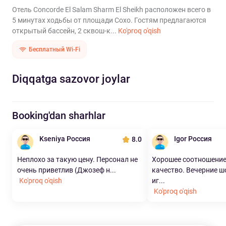
Отель Concorde El Salam Sharm El Sheikh расположен всего в
5 минутах ходьбы от площади Сохо. Гостям предлагаются
открытый бассейн, 2 сквош-к...
Ko'proq o'qish
Бесплатный Wi-Fi
Diqqatga sazovor joylar
Booking'dan sharhlar
Kseniya Россия
Igor Россия
8.0
Неплохо за такую цену. Персонал не
Хорошее соотношение
очень приветлив (Джозеф н...
качество. Вечерние ш
Ko'proq o'qish
иг...
Ko'proq o'qish