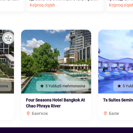
Ko'proq o'qish
Ko'proq o'qis
nxona
5 Yulduzli mehmonxona
5 Yul
Four Seasons Hotel Bangkok At
Ts Suites Semi
Chao Phraya River
Бангкок
Бали