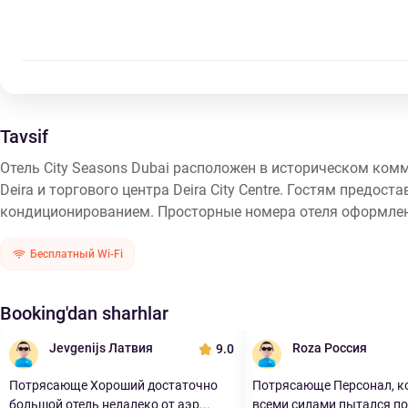
Tavsif
Отель City Seasons Dubai расположен в историческом ком
Deira и торгового центра Deira City Centre. Гостям предос
кондиционированием. Просторные номера отеля оформлены
Бесплатный Wi-Fi
Booking'dan sharhlar
Jevgenijs Латвия
Roza Россия
9.0
Потрясающе Хороший достаточно
Потрясающе Персонал, к
большой отель недалеко от аэр...
всеми силами пытался по