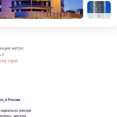
танции метро
 с
roq o'qish
in_ri Россия
Jumakulyyev ОАЭ
9.0
3.0
 идеально, рекомендую
Плохо В администрации не смогли
овать, мягкая,...
помочь со съёмом ещё одного...