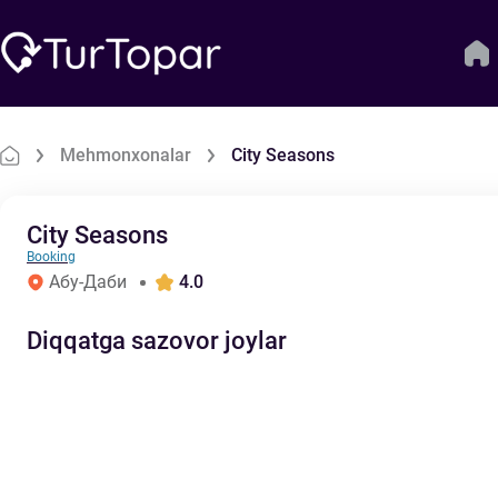
Mehmonxonalar
City Seasons
City Seasons
Booking
Абу-Даби
4.0
Diqqatga sazovor joylar