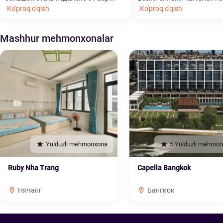
Ko'proq o'qish
Ko'proq o'qish
Mashhur mehmonxonalar
Yulduzli mehmonxona
5 Yulduzli mehmo
Ruby Nha Trang
Capella Bangkok
Нячанг
Бангкок