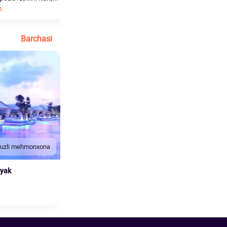
h
Ko'proq o'qish
Barchasi
duzli mehmonxona
nyak