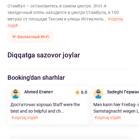
Стамбул — остановитесь в самом центре. Этот 4-
звездочный отель находится в центре Стамбула, в 100
метрах от площади Таксим и улицы Истикляль...
Ko'proq
o'qish
Бесплатный Wi-Fi
Diqqatga sazovor joylar
Booking'dan sharhlar
Ahmed Египет
Sadeghi Герма
6.0
Достаточно хорошо Staff were the
Man kann hier Freitag- 
best and so helpful and ch...
Samstagnacht wegen Lä
Ko'proq o'qish
Ko'proq o'qish