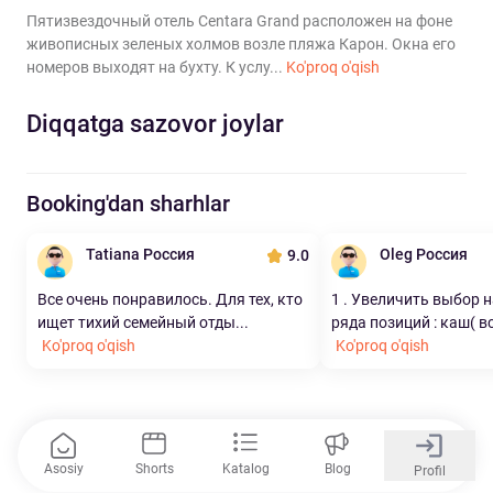
Пятизвездочный отель Centara Grand расположен на фоне
живописных зеленых холмов возле пляжа Карон. Окна его
номеров выходят на бухту. К услу...
Ko'proq o'qish
Diqqatga sazovor joylar
Booking'dan sharhlar
Tatiana Россия
Oleg Россия
9.0
Все очень понравилось. Для тех, кто
1 . Увеличить выбор 
ищет тихий семейный отды...
ряда позиций : каш( вс
Ko'proq o'qish
Ko'proq o'qish
Asosiy
Shorts
Katalog
Blog
Profil