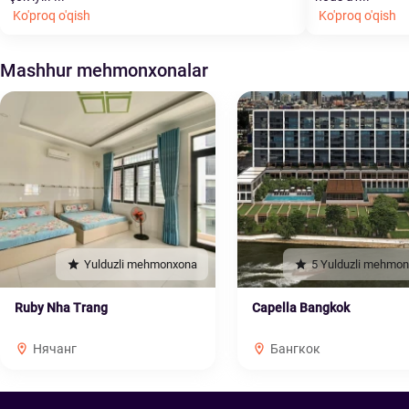
Ko'proq o'qish
Ko'proq o'qish
Mashhur mehmonxonalar
Yulduzli mehmonxona
5 Yulduzli mehmo
Ruby Nha Trang
Capella Bangkok
Нячанг
Бангкок