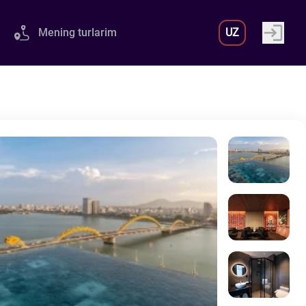
Mening turlarim
UZ