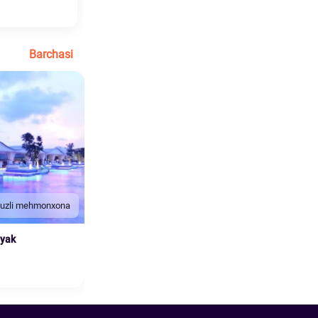
Barchasi
duzli mehmonxona
nyak