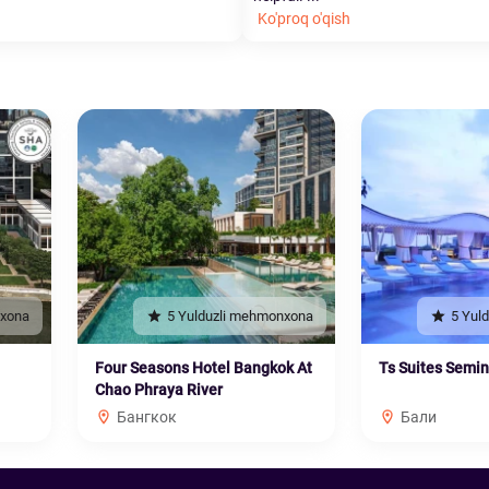
Ko'proq o'qish
nxona
5 Yulduzli mehmonxona
5 Yul
Four Seasons Hotel Bangkok At
Ts Suites Semi
Chao Phraya River
Бангкок
Бали