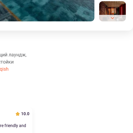
щий лаундж,
стойки
'qish
10.0
re friendly and