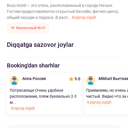
Boss Hotel — это отель, расположенный в городе Нячанг.
Гостям предоставляются открытый бассейн, фитнес-центр,
общий лаундж и терраса. В расп...
Ko'proq o'qish
Бесплатный Wi-Fi
Diqqatga sazovor joylar
Booking'dan sharhlar
Anna Россия
Mikhail Вьетна
9.0
Потрясающе Очень удобное
Приемлемо, но очень
расположение, пляж буквально 2-3
чистый. Видно что за о
м...
Ko'proq o'qish
Ko'proq o'qish