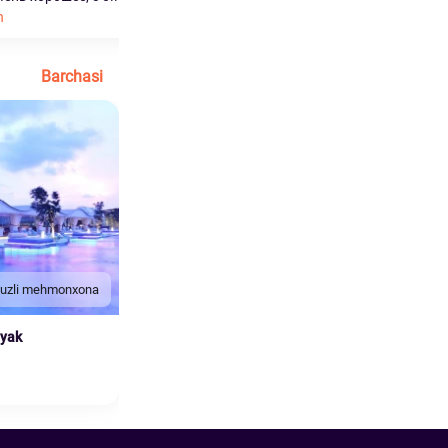
h
Ko'proq o'qish
Barchasi
duzli mehmonxona
nyak