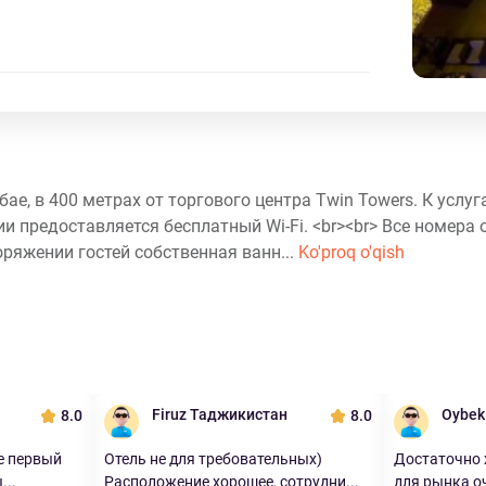
убае, в 400 метрах от торгового центра Twin Towers. К услуг
ии предоставляется бесплатный Wi-Fi. <br><br> Все номера
ряжении гостей собственная ванн...
Ko'proq o'qish
Firuz Таджикистан
Oybek
8.0
8.0
не первый
Отель не для требовательных)
Достаточно
...
Расположение хорошее, сотрудни...
для рынка оч