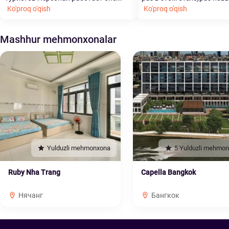
Ko'proq o'qish
Ko'proq o'qish
Mashhur mehmonxonalar
Yulduzli mehmonxona
5 Yulduzli mehmo
Ruby Nha Trang
Capella Bangkok
Нячанг
Бангкок