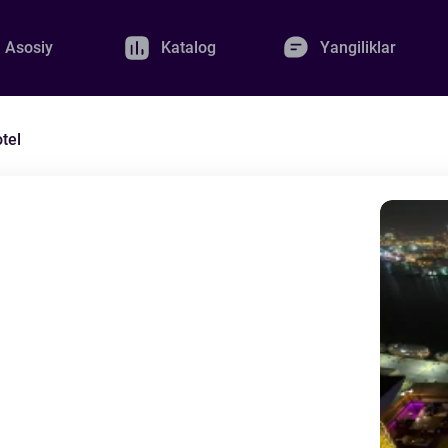
Asosiy
Katalog
Yangiliklar
tel