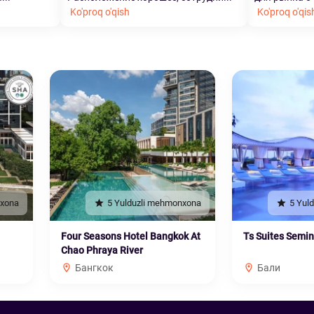
Ko'proq o'qish
Ko'proq o'qis
nxona
5 Yulduzli mehmonxona
5 Yul
Four Seasons Hotel Bangkok At
Ts Suites Semi
Chao Phraya River
Бангкок
Бали