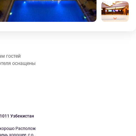
ам гостей
 отеля оснащены
1011 Узбекистан
Marina Казахстан
7.0
10.0
 хорошо Расположение
Отличное место в торговом районе
ень хорошее, с о...
на берегу залива Больше вс...