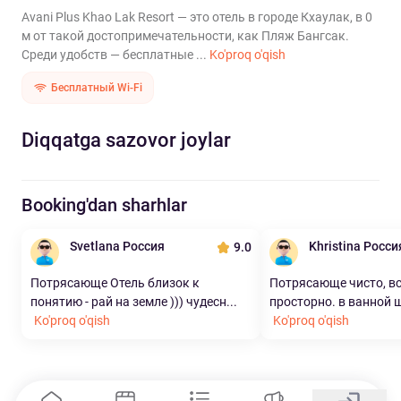
Avani Plus Khao Lak Resort — это отель в городе Кхаулак, в 0
м от такой достопримечательности, как Пляж Бангсак.
Среди удобств — бесплатные ...
Ko'proq o'qish
Бесплатный Wi-Fi
Diqqatga sazovor joylar
Booking'dan sharhlar
Svetlana Россия
Khristina Росси
9.0
Потрясающе Отель близок к
Потрясающе чисто, вс
понятию - рай на земле ))) чудесн...
просторно. в ванной ш
Ko'proq o'qish
Ko'proq o'qish