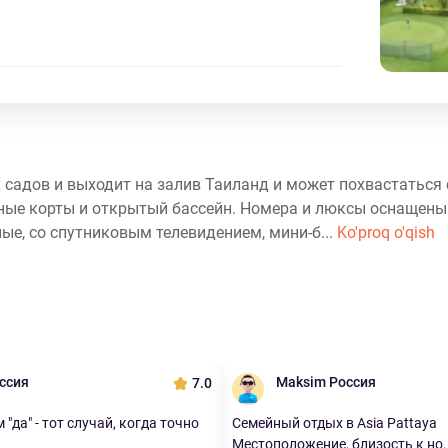
их садов и выходит на залив Таиланд и может похвастатьс
исные корты и открытый бассейн. Номера и люксы оснащен
ые, со спутниковым телевидением, мини-б...
Ko'proq o'qish
оссия
Maksim Россия
7.0
 "да" - тот случай, когда точно
Семейный отдых в Asia Pattaya
Местоположение, близость к но..