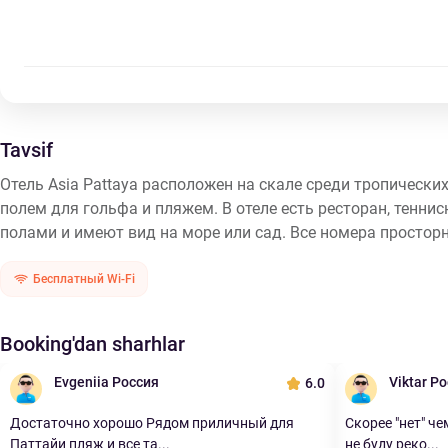
Tavsif
Отель Asia Pattaya расположен на скале среди тропическ
полем для гольфа и пляжем. В отеле есть ресторан, тенн
полами и имеют вид на море или сад. Все номера просторн
Бесплатный Wi-Fi
Booking'dan sharhlar
Evgeniia Россия
Viktar Р
6.0
Достаточно хорошо Рядом приличный для
Скорее "нет" чем
Паттайи пляж и все та...
не буду реко...