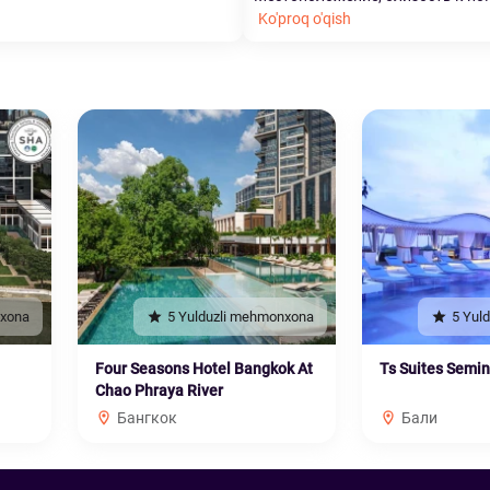
Ko'proq o'qish
nxona
5 Yulduzli mehmonxona
5 Yul
Four Seasons Hotel Bangkok At
Ts Suites Semi
Chao Phraya River
Бангкок
Бали