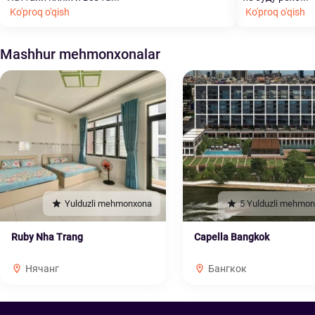
Ko'proq o'qish
Ko'proq o'qish
Mashhur mehmonxonalar
Yulduzli mehmonxona
5 Yulduzli mehmo
Ruby Nha Trang
Capella Bangkok
Нячанг
Бангкок