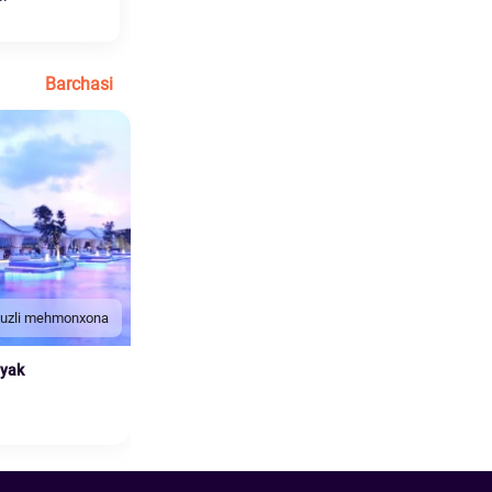
Barchasi
duzli mehmonxona
nyak