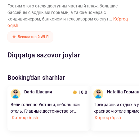
Гостям этого отеля доступны частный пляж, большие
бассейны с водными горками, а также номера с
кондиционером, балконом и телевизором со спут...
Ko'proq
o'qish
Бесплатный Wi-Fi
Diqqatga sazovor joylar
Booking'dan sharhlar
Daria Швеция
Nataliia Герма
10.0
Великолепно Уютный, небольшой
Прекрасный отдых в 
отель. Главные достоинства эт...
красивом отеле прямо 
Ko'proq o'qish
Ko'proq o'qish