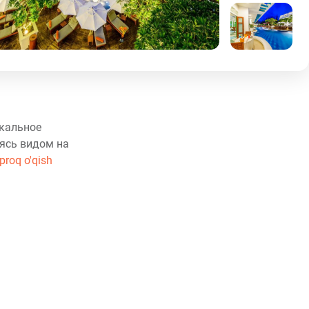
икальное
ясь видом на
proq o'qish