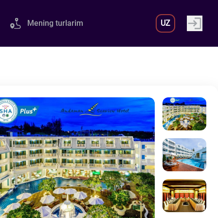
Mening turlarim
UZ