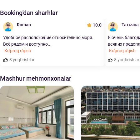
Booking'dan sharhlar
Roman
Татьяна
10.0
Удобное расположение относительно моря.
Я очень благода
Всё рядом и доступно...
всяких предопл
Ko'proq o'qish
Ko'proq o'qish
3 yoqtirishlar
8 yoqtirishlar
Mashhur mehmonxonalar