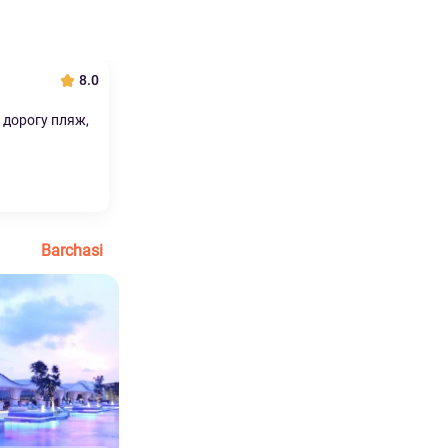
8.0
 дорогу пляж,
Barchasi