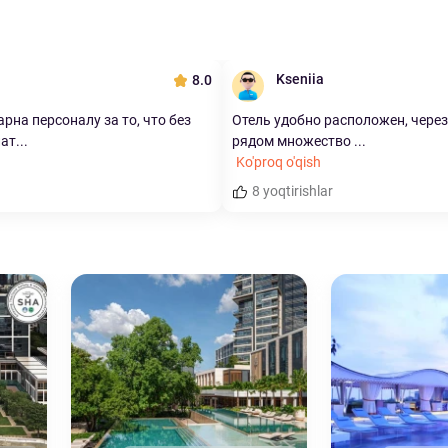
Kseniia
8.0
рна персоналу за то, что без
Отель удобно расположен, через
ат...
рядом множество ...
Ko'proq o'qish
8 yoqtirishlar