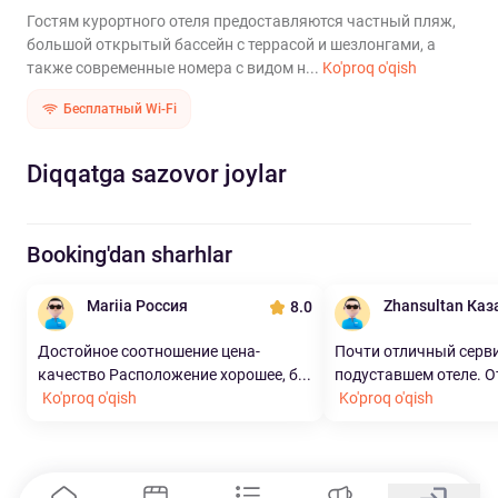
Гостям курортного отеля предоставляются частный пляж,
большой открытый бассейн с террасой и шезлонгами, а
также современные номера с видом н...
Ko'proq o'qish
Бесплатный Wi-Fi
Diqqatga sazovor joylar
Booking'dan sharhlar
Mariia Россия
Zhansultan Каз
8.0
Достойное соотношение цена-
Почти отличный серви
качество Расположение хорошее, б...
подуставшем отеле. Оте
Ko'proq o'qish
Ko'proq o'qish