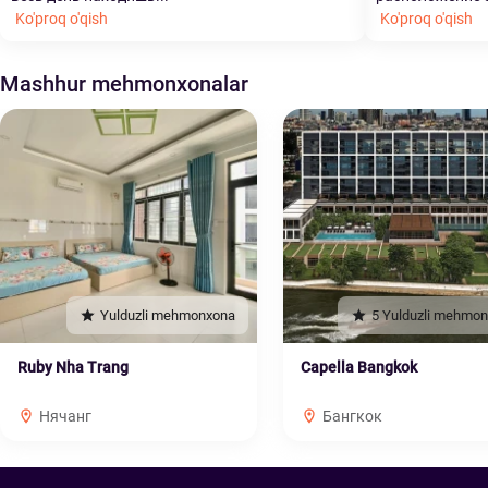
Ko'proq o'qish
Ko'proq o'qish
Mashhur mehmonxonalar
Yulduzli mehmonxona
5 Yulduzli mehmo
Ruby Nha Trang
Capella Bangkok
Нячанг
Бангкок