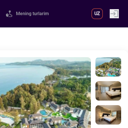
Mening turlarim
UZ