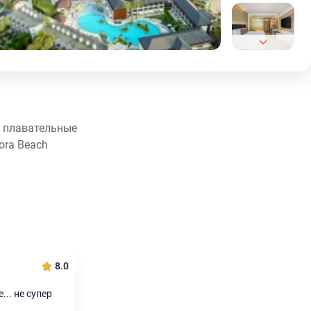
я плавательные
ora Beach
8.0
.. не супер