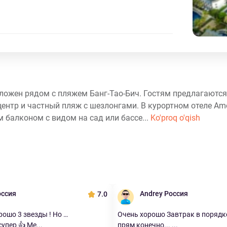
положен рядом с пляжем Банг-Тао-Бич. Гостям предлагаютс
с-центр и частный пляж с шезлонгами. В курортном отеле Am
м балконом с видом на сад или бассе...
Ko'proq o'qish
оссия
Andrey Россия
7.0
рошо 3 звезды ! Но …
Очень хорошо Завтрак в порядке.
упер 👍 Ме...
прям конечно... ...