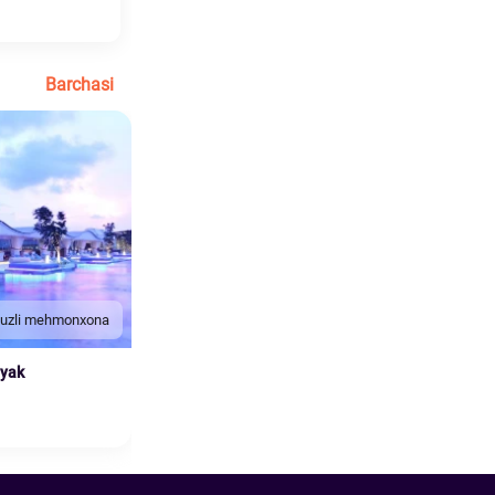
Barchasi
duzli mehmonxona
nyak