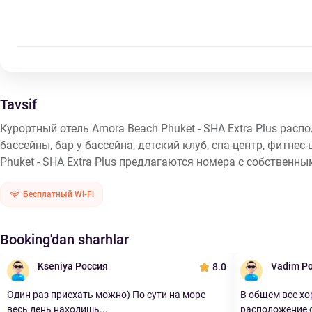
Tavsif
Курортный отель Amora Beach Phuket - SHA Extra Plus рас
бассейны, бар у бассейна, детский клуб, спа-центр, фитне
Phuket - SHA Extra Plus предлагаются номера с собственны
Бесплатный Wi-Fi
Booking'dan sharhlar
Kseniya Россия
Vadim Р
8.0
Один раз приехать можно) По сути на море
В общем все хо
весь день находишь...
расположение с