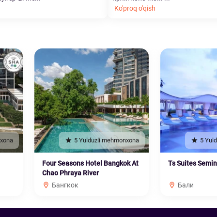
Ko'proq o'qish
nxona
5 Yulduzli mehmonxona
5 Yul
Four Seasons Hotel Bangkok At
Ts Suites Semi
Chao Phraya River
Бангкок
Бали