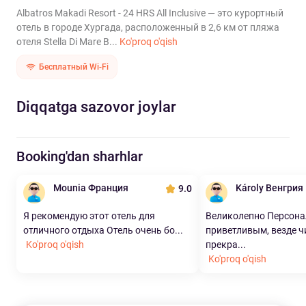
Albatros Makadi Resort - 24 HRS All Inclusive — это курортный
отель в городе Хургада, расположенный в 2,6 км от пляжа
отеля Stella Di Mare B...
Ko'proq o'qish
Бесплатный Wi-Fi
Diqqatga sazovor joylar
Booking'dan sharhlar
Mounia Франция
Károly Венгрия
9.0
Я рекомендую этот отель для
Великолепно Персона
отличного отдыха Отель очень бо...
приветливым, везде ч
Ko'proq o'qish
прекра...
Ko'proq o'qish