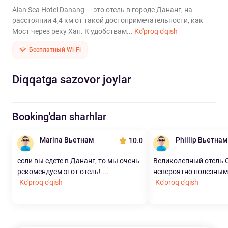
Alan Sea Hotel Danang — это отель в городе Дананг, на
расстоянии 4,4 км от такой достопримечательности, как
Мост через реку Хан. К удобствам...
Ko'proq o'qish
Бесплатный Wi-Fi
Diqqatga sazovor joylar
Booking'dan sharhlar
Marina Вьетнам
Phillip Вьетнам
10.0
если вы едете в Дананг, то мы очень
Великолепный отель 
рекомендуем этот отель! ...
невероятно полезным 
Ko'proq o'qish
Ko'proq o'qish