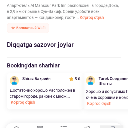
Апарт-отель Al Mansour Park Inn расположен в городе Доха,
в 2,9 км от рынка Сук-Вакиф. Среди удобств всех
апартаментов — кондиционер, гости...
Ko'proq o'qish
Бесплатный Wi-Fi
Diqqatga sazovor joylar
Booking'dan sharhlar
Shiraz Бахрейн
Tarek Соедине
5.0
Штаты
Достаточно хорошо Расположен в
Хорошо и допустимо 
старом городе, районе с множ...
очень хорошим и комфо
Ko'proq o'qish
Ko'proq o'qish